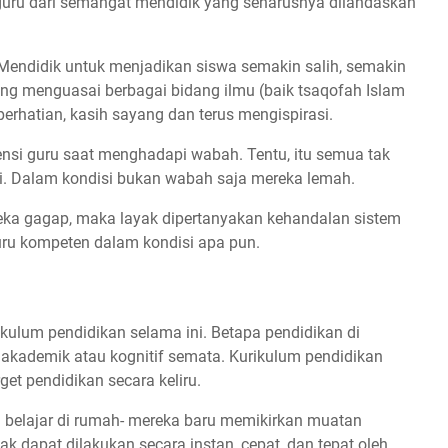
uru dari semangat mendidik yang seharusnya dilandaskan
 Mendidik untuk menjadikan siswa semakin salih, semakin
ng menguasai berbagai bidang ilmu (baik tsaqofah Islam
rhatian, kasih sayang dan terus mengispirasi.
nsi guru saat menghadapi wabah. Tentu, itu semua tak
ini. Dalam kondisi bukan wabah saja mereka lemah.
reka gagap, maka layak dipertanyakan kehandalan sistem
uru kompeten dalam kondisi apa pun.
kulum pendidikan selama ini. Betapa pendidikan di
 akademik atau kognitif semata. Kurikulum pendidikan
et pendidikan secara keliru.
i belajar di rumah- mereka baru memikirkan muatan
tidak dapat dilakukan secara instan, cepat, dan tepat oleh