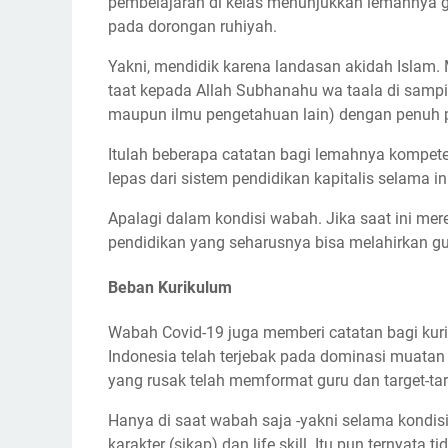
pembelajaran di kelas menunjukkan lemahnya g
pada dorongan ruhiyah.
Yakni, mendidik karena landasan akidah Islam.
taat kepada Allah Subhanahu wa taala di sampi
maupun ilmu pengetahuan lain) dengan penuh pe
Itulah beberapa catatan bagi lemahnya kompete
lepas dari sistem pendidikan kapitalis selama 
Apalagi dalam kondisi wabah. Jika saat ini me
pendidikan yang seharusnya bisa melahirkan g
Beban Kurikulum
Wabah Covid-19 juga memberi catatan bagi kuri
Indonesia telah terjebak pada dominasi muatan
yang rusak telah memformat guru dan target-targ
Hanya di saat wabah saja -yakni selama kondis
karakter (sikap) dan life skill. Itu pun ternyata 