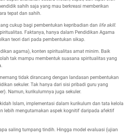
 mendidik sahih saja yang mau berkreasi memberikan
ra tepat dan sahih.
ruang cukup bagi pembentukan kepribadian dan
life skill
.
piritualitas. Faktanya, hanya dalam Pendidikan Agama
olkan teori dari pada pembentukan sikap.
idikan agama), konten spiritualitas amat minim. Baik
kolah tak mampu membentuk suasana spiritualitas yang
a.
lis memang tidak dirancang dengan landasan pembentukan
dikan sekuler. Tak hanya dari sisi pribadi guru yang
er). Namun, kurikulumnya juga sekuler.
kidah Islam, implementasi dalam kurikulum dan tata kelola
an lebih mengutamakan aspek kognitif daripada afektif
pa saling tumpang tindih. Hingga model evaluasi (ujian