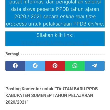
pusat informasi dan pengolahan seleksi
data siswa peserta PPDB tahun ajaran
2020 / 2021 secara
online real time
proccess
untuk pelaksanaan PPDB
Online
.
Silakan klik link:
https://ppdb.kabsumenep.net
Berbagi
Posting Komentar untuk "TAUTAN BARU PPDB
KABUPATEN SUMENEP TAHUN PELAJARAN
2020/2021"